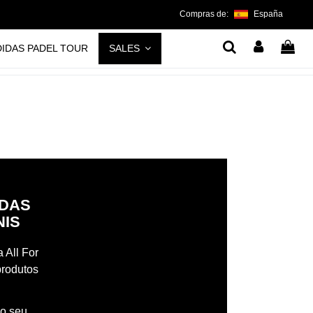
Compras de:
España
DIDAS PADEL TOUR
SALES
IDAS
NIS
 All For
produtos
 o seu