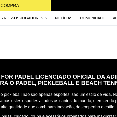
A COMPRA
OS NOSSOS JOGADORES
NOTÍCIAS
COMUNIDADE
A
 FOR PADEL LICENCIADO OFICIAL DA AD
RA O PADEL, PICKLEBALL E BEACH TEN
o pickleball não são apenas esportes: são um estilo de vida. Na
vamos estes esportes a todos os cantos do mundo, oferecendo 
 alta qualidade que combinam inovação, desempenho e estilo.
 palas, calçado, roupa e acessórios projetados para maximizar