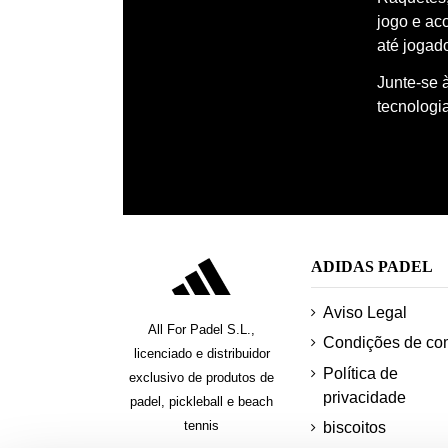
jogo e ac
até jogado
Junte-se 
tecnologi
ADIDAS PADEL
Aviso Legal
All For Padel S.L.,
Condições de co
licenciado e distribuidor
Política de
exclusivo de produtos de
privacidade
padel, pickleball e beach
tennis
biscoitos