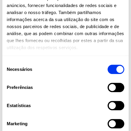
anúncios, fornecer funcionalidades de redes sociais e
O padel e o pickleball não são apenas esportes:
são um estilo de vida. Na All For Padel, levamos
analisar o nosso tráfego. Também partilhamos
estes esportes a todos os cantos do mundo,
informações acerca da sua utilização do site com os
oferecendo produtos adidas de alta qualidade
nossos parceiros de redes sociais, de publicidade e de
que combinam inovação, desempenho e estilo.
análise, que as podem combinar com outras informações
Raquetes, palas, calçado, roupa e acessórios
que lhes forneceu ou recolhidas por estes a partir da sua
projetados para maximizar o seu jogo e
utilização dos respetivos serviços.
acompanhá-lo em cada etapa da sua jornada
esportiva, desde amadores até jogadores
Seleção
profissionais.
Necessários
de
Junte-se à nossa comunidade e viva o padel e
consentimento
o pickleball com a paixão, tecnologia e
qualidade que apenas a adidas pode oferecer.
Preferências
Estatísticas
Marketing