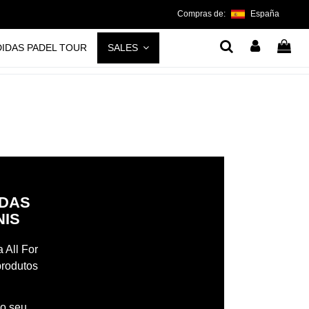
Compras de:
España
DIDAS PADEL TOUR
SALES
IDAS
NIS
 All For
produtos
 o seu