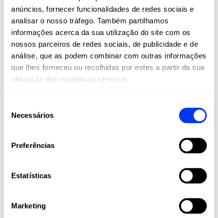
anúncios, fornecer funcionalidades de redes sociais e
O padel e o pickleball não são apenas esportes:
são um estilo de vida. Na All For Padel, levamos
analisar o nosso tráfego. Também partilhamos
estes esportes a todos os cantos do mundo,
informações acerca da sua utilização do site com os
oferecendo produtos adidas de alta qualidade
nossos parceiros de redes sociais, de publicidade e de
que combinam inovação, desempenho e estilo.
análise, que as podem combinar com outras informações
Raquetes, palas, calçado, roupa e acessórios
que lhes forneceu ou recolhidas por estes a partir da sua
projetados para maximizar o seu jogo e
utilização dos respetivos serviços.
acompanhá-lo em cada etapa da sua jornada
esportiva, desde amadores até jogadores
Seleção
profissionais.
Necessários
de
Junte-se à nossa comunidade e viva o padel e
consentimento
o pickleball com a paixão, tecnologia e
qualidade que apenas a adidas pode oferecer.
Preferências
Estatísticas
Marketing