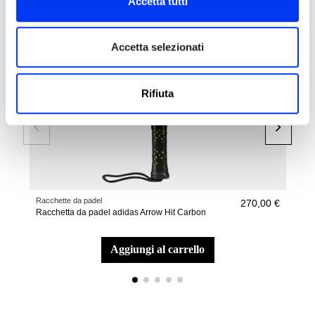
Accetta tutti
Accetta selezionati
Rifiuta
Racchette da padel
Bors
270,00 €
Racchetta da padel adidas Arrow Hit Carbon
Bors
aggiungi al carrello