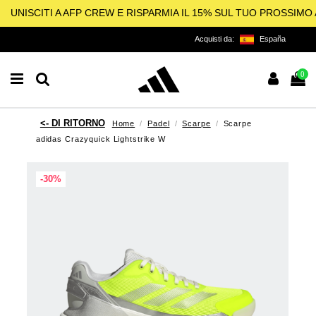
UNISCITI A AFP CREW E RISPARMIA IL 15% SUL TUO PROSSIM
Acquisti da:
España
0
Home
Padel
Scarpe
Scarpe
adidas Crazyquick Lightstrike W
-30%