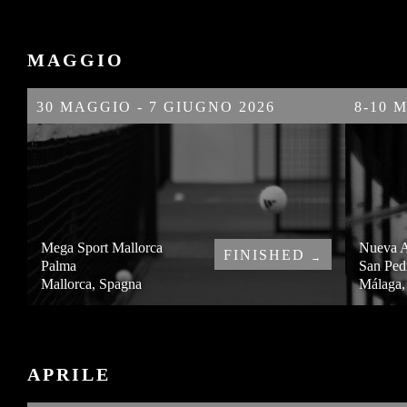
MAGGIO
30 MAGGIO - 7 GIUGNO 2026
8-10 
Mega Sport Mallorca
Nueva A
FINISHED
→
Palma
San Ped
Mallorca, Spagna
Málaga,
APRILE