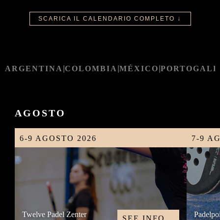
↓
SCARICA IL CALENDARIO COMPLETO
ARGENTINA
|
COLOMBIA
|
MÉXICO
|
PORTOGALL
AGOSTO
6-9 AGOSTO 2026
7-9 A
Twelve Padel Zenter
Padelpo
SEE INFO
→