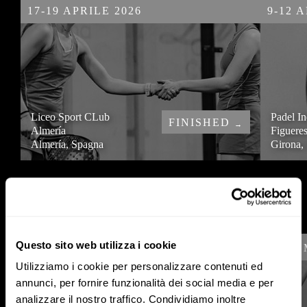
17-19 APRILE 2026
9-12 
Liceo Sport CLub
Padel In
FINISHED
→
Almería
Figuere
Almería, Spagna
Girona,
MARZO
Questo sito web utilizza i cookie
23-29 MARZO 2026
20-22
Utilizziamo i cookie per personalizzare contenuti ed
annunci, per fornire funzionalità dei social media e per
analizzare il nostro traffico. Condividiamo inoltre