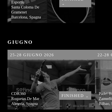
Esportiu
→
Santa Coloma De
Gramenet
Barcelona, Spagna
GIUGNO
25-28 GIUGNO 2026
22-28
CDR360
Padel B
FINISHED
→
Roquetas De Mar
Zamudi
Almería, Spagna
Bilbao,