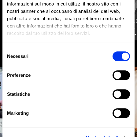
informazioni sul modo in cui utilizzi il nostro sito con i
nostri partner che si occupano di analisi dei dati web,
pubblicità e social media, i quali potrebbero combinarle
Ágora Padel Algemesí
Ciudad 
FINISHED
→
con altre informazioni che hai fornito loro o che hanno
Algemesí
Madrid
raccolto dal tuo utilizzo dei loro servizi.
Valencia, Spagna
Madrid,
Selezione
Necessari
del
consenso
Preferenze
Statistiche
Marketing