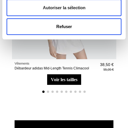
Autoriser la sélection
Refuser
Vêtements
Sac 
38,50 €
Débardeur adidas Mid-Length Tennis Climacool
Sac 
55,00 €
voir les tailles