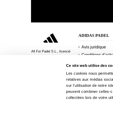
ADIDAS PADEL
Avis juridique
All For Padel S.L., licencié
Conditions d’ach
et distributeur exclusif de
Politique de
produits de padel,
Ce site web utilise des co
confidentialité
pickleball et beach tennis
Les cookies nous permetten
Cookies
relatives aux médias socia
Modes de paieme
sur l'utilisation de notre 
sécurisés
peuvent combiner celles-ci
collectées lors de votre uti
payer en plusieur
fois
Demander une