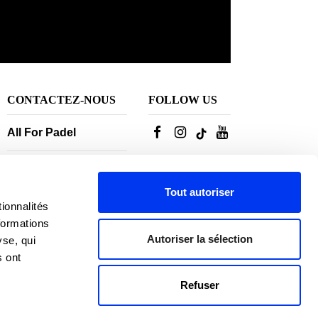
CONTACTEZ-NOUS
FOLLOW US
All For Padel
+34917371633
Nos conseillers sont
Tout autoriser
disponible:
ionnalités
From Monday to
formations
Autoriser la sélection
Thursday: 10h-18h
yse, qui
Vendredi: 10h-14h
s ont
Refuser