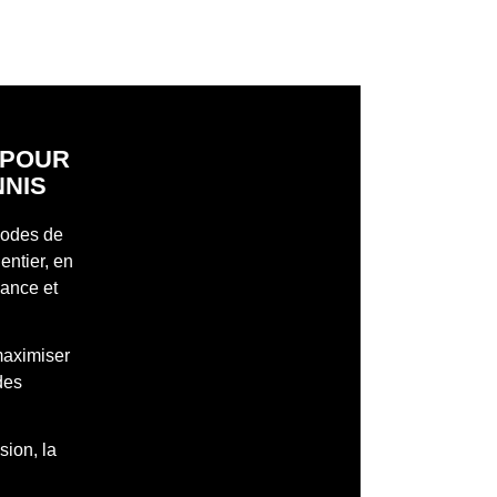
S POUR
NNIS
 modes de
entier, en
mance et
maximiser
des
sion, la