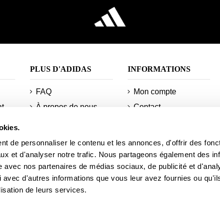
PLUS D'ADIDAS
INFORMATIONS
FAQ
Mon compte
at
À propos de nous
Contact
Retour
AFP Crew
okies.
Minimum de
Les technologies
t de personnaliser le contenu et les annonces, d'offrir des fonct
commandes et
sitemap
ux et d'analyser notre trafic. Nous partageons également des in
d'expéditions
nt
site avec nos partenaires de médias sociaux, de publicité et d'anal
Réduction pour les
Informations sur votre
 avec d'autres informations que vous leur avez fournies ou qu'il
étudiants
commande
lisation de leurs services.
s
Actualités
Académie AFP