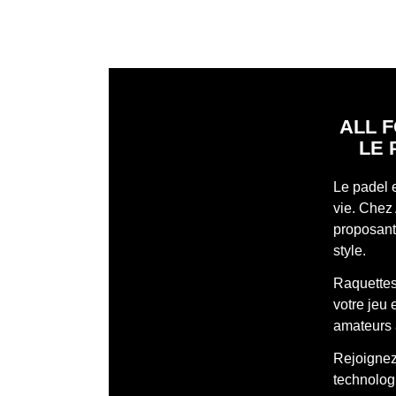
ALL F
LE 
Le padel 
vie. Chez 
proposant 
style.
Raquettes
votre jeu
amateurs 
Rejoignez 
technologi