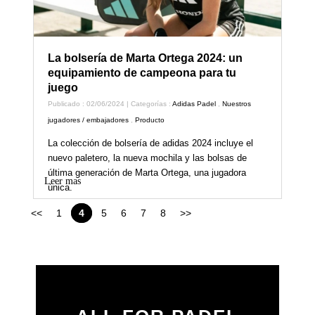
La bolsería de Marta Ortega 2024: un
equipamiento de campeona para tu
juego
Publicado : 02/06/2024 | Categorías :
Adidas Padel
,
Nuestros
jugadores / embajadores
,
Producto
La colección de bolsería de adidas 2024 incluye el
nuevo paletero, la nueva mochila y las bolsas de
última generación de Marta Ortega, una jugadora
Leer mas
única.
<<
1
4
5
6
7
8
>>