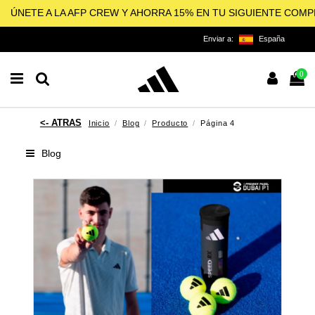
ÚNETE A LA AFP CREW Y AHORRA 15% EN TU SIGUIENTE COM
Enviar a:
España
0
Inicio
Blog
Producto
Página 4
Blog