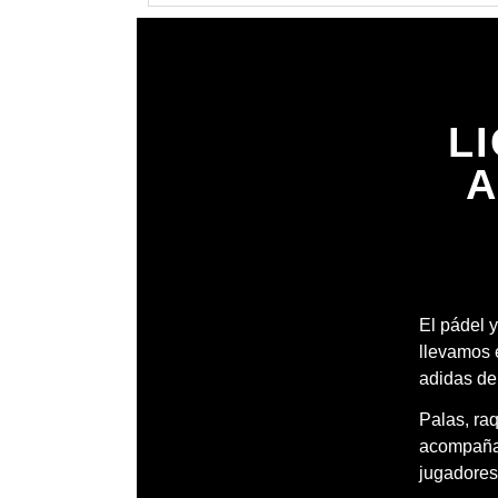
L
A
El pádel y
llevamos 
adidas de
Palas, ra
acompañar
jugadores