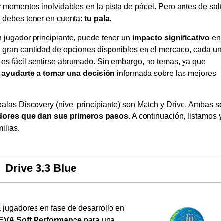
y momentos inolvidables en la pista de pádel. Pero antes de sal
e debes tener en cuenta:
tu pala
.
n jugador principiante, puede tener un
impacto significativo
en 
na gran cantidad de opciones disponibles en el mercado, cada u
s, es fácil sentirse abrumado. Sin embargo, no temas, ya que
y ayudarte a tomar una decisión
informada sobre las mejores
palas Discovery
(nivel principiante) son
Match
y
Drive
. Ambas s
dores que dan sus primeros pasos
. A continuación, listamos 
ilias.
Drive 3.3 Blue
 jugadores en fase de desarrollo en
 EVA Soft Performance
para una