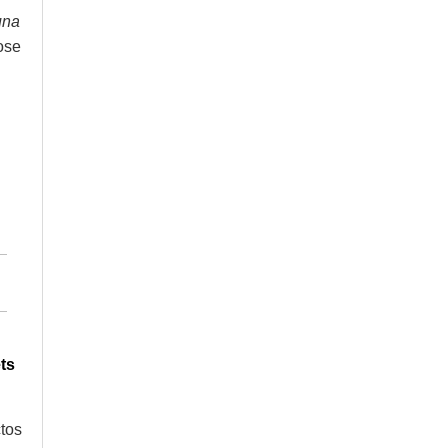
una
ose
ts
ctos