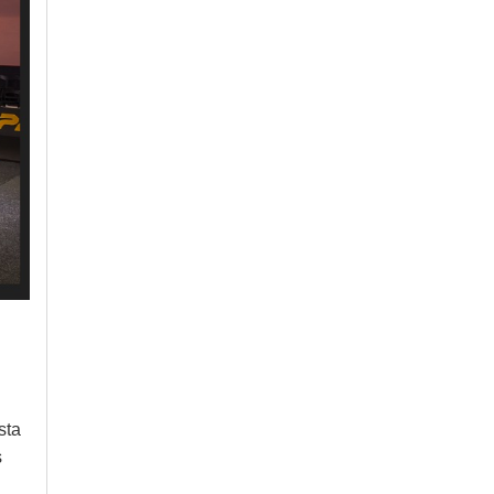
sta
s