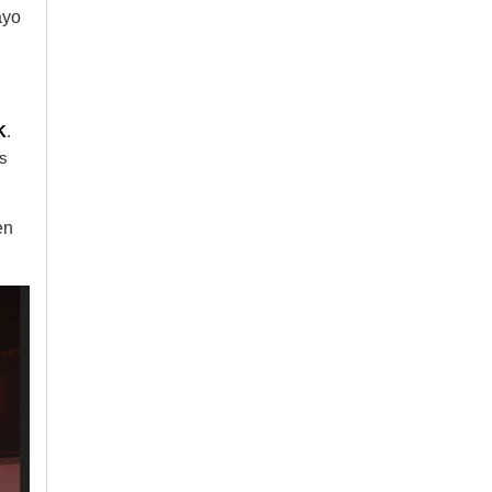
ayo
K
.
s
en