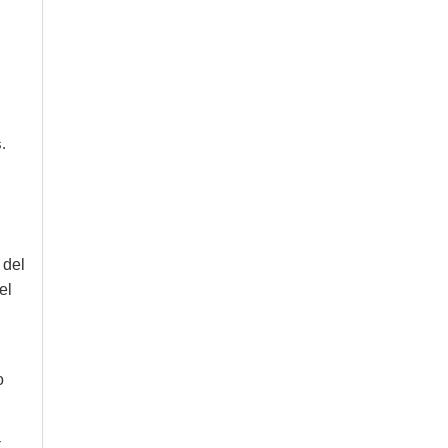
.
 del
el
o