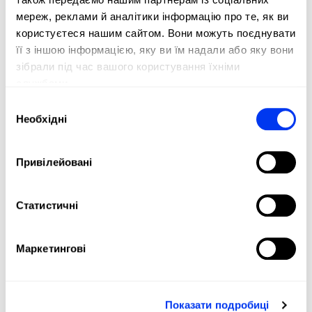
мереж, реклами й аналітики інформацію про те, як ви
користуєтеся нашим сайтом. Вони можуть поєднувати
її з іншою інформацією, яку ви їм надали або яку вони
зібрали під час вашого користування їхніми
службами.
Вибір
Необхідні
згоди
Привілейовані
Статистичні
Падель
Аксе
26,00 €
Рюкзак Greenpadel
Sho
65,00 €
Маркетингові
у кошик
Показати подробиці