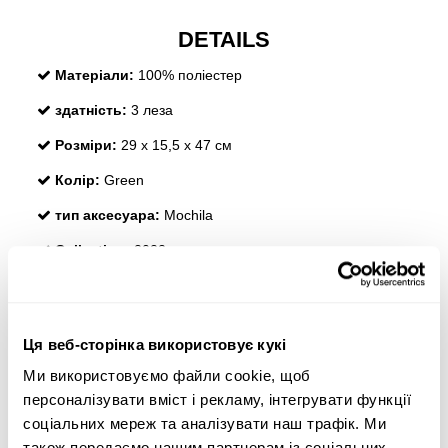
DETAILS
Матеріали:
100% поліестер
здатність:
3 леза
Розміри:
29 х 15,5 х 47 см
Колір:
Green
тип аксесуара:
Mochila
Collection:
2022
REVIEWS
Ця веб-сторінка використовує кукі
Ми використовуємо файли cookie, щоб
Покупці, які купили цей товар, також купили:
персоналізувати вміст і рекламу, інтегрувати функції
соціальних мереж та аналізувати наш трафік. Ми
-60%
-20
також передаємо нашим партнерам із соціальних