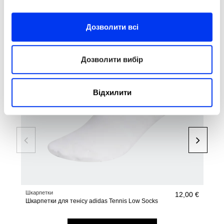
Покупці, які купили цей товар, також купили:
Дозволити всі
-50
Дозволити вибір
Відхилити
Шкарпетки
Раке
12,00 €
Шкарпетки для тенісу adidas Tennis Low Socks
Раке