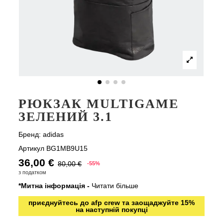
РЮКЗАК MULTIGAME
ЗЕЛЕНИЙ 3.1
Бренд:
adidas
Артикул
BG1MB9U15
36,00 €
80,00 €
-55%
з податком
*Митна інформація -
Читати більше
приєднуйтесь до afp crew та заощаджуйте 15%
на наступній покупці