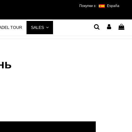
Покупки з:
España
PADEL TOUR
SALES
нь