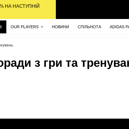
% НА НАСТУПНІЙ
6
OUR PLAYERS
НОВИНИ
СПІЛЬНОТА
ADIDAS 
енувань
оради з гри та тренува