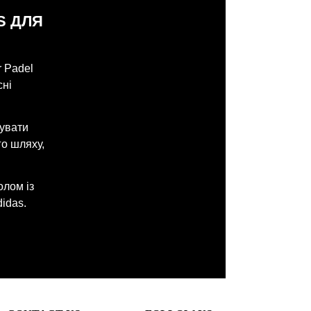
S ДЛЯ
r Padel
сні
зувати
го шляху,
олом із
idas.