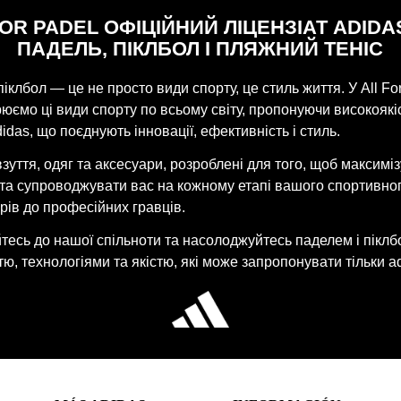
FOR PADEL ОФІЦІЙНИЙ ЛІЦЕНЗІАТ ADIDA
ПАДЕЛЬ, ПІКЛБОЛ І ПЛЯЖНИЙ ТЕНІС
піклбол — це не просто види спорту, це стиль життя. У All Fo
ємо ці види спорту по всьому світу, пропонуючи високоякі
idas, що поєднують інновації, ефективність і стиль.
взуття, одяг та аксесуари, розроблені для того, щоб максимі
 та супроводжувати вас на кожному етапі вашого спортивно
рів до професійних гравців.
есь до нашої спільноти та насолоджуйтесь паделем і піклб
ю, технологіями та якістю, які може запропонувати тільки ad