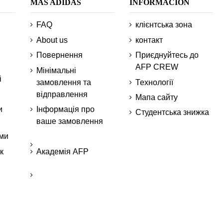
MÁS ADIDAS
INFORMACIÓN
FAQ
клієнтська зона
About us
контакт
Повернення
Приєднуйтесь до
AFP CREW
Мінімальні
і
замовлення та
Технології
відправлення
Мапа сайту
и
Інформація про
Студентська знижка
ваше замовлення
ми
к
Академія AFP