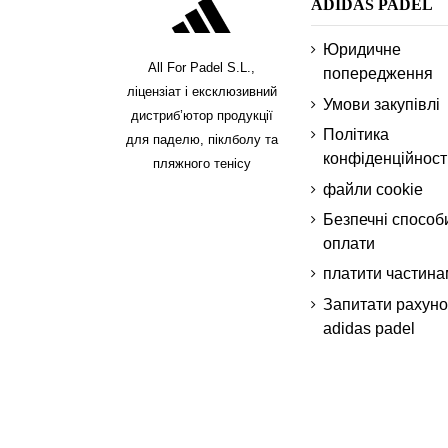
ADIDAS PADEL
Юридичне
All For Padel S.L.,
попередження
ліцензіат і ексклюзивний
Умови закупівлі
дистриб’ютор продукції
Політика
для паделю, піклболу та
конфіденційност
пляжного тенісу
файли cookie
Безпечні способ
оплати
платити частина
Запитати рахуно
adidas padel