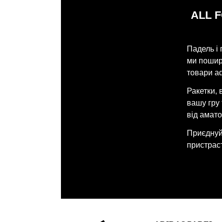
ALL 
Падель і 
ми поширю
товари ad
Ракетки, 
вашу гру
від амато
Приєднуйт
пристраст