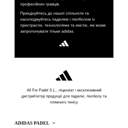
професійних гравців.
Приєднуйтесь до нашої спільноти та
насолоджуйтесь паделем і піклболом із
пристрастю, технологіями та якістю, які може
запропонувати тільки adidas.
All For Padel S.L., ліцензіат і ексклюзивний
дистриб’ютор продукції для паделю, піклболу та
пляжного тенісу
ADIDAS PADEL