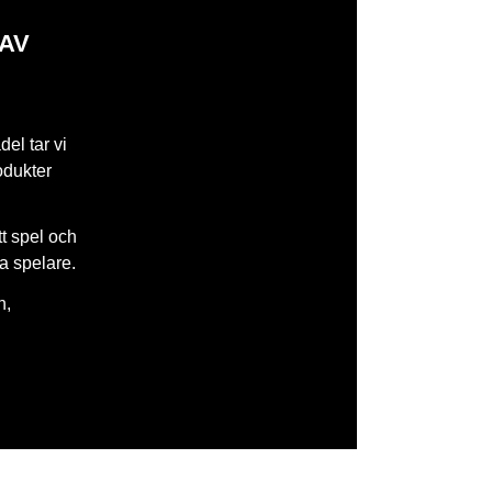
 AV
del tar vi
odukter
tt spel och
la spelare.
n,