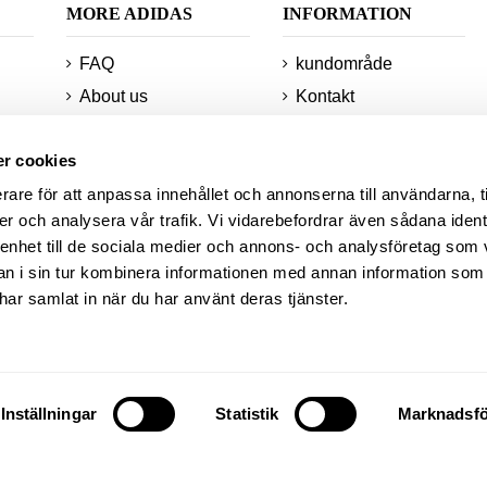
MORE ADIDAS
INFORMATION
FAQ
kundområde
About us
Kontakt
returnerar
AFP Crew
r cookies
Minsta beställningar
Teknologier
och leveranser
rare för att anpassa innehållet och annonserna till användarna, t
Webbplatskarta
er och analysera vår trafik. Vi vidarebefordrar även sådana ident
r
Information om din
Studentrabatt
 enhet till de sociala medier och annons- och analysföretag som 
beställning
 i sin tur kombinera informationen med annan information som
News
e har samlat in när du har använt deras tjänster.
AFP Academy
adidas courts
Inställningar
Statistik
Marknadsfö