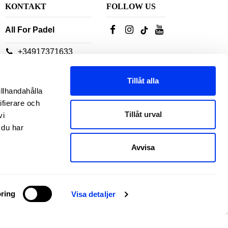
KONTAKT
FOLLOW US
All For Padel
+34917371633
Våra
Tillåt alla
kundtjänstrådgivare
illhandahålla
finns tillgängliga:
ifierare och
Tillåt urval
vi
Måndag till torsdag: 10-
 du har
18
Avvisa
Fredag: 10-14
ring
Visa detaljer