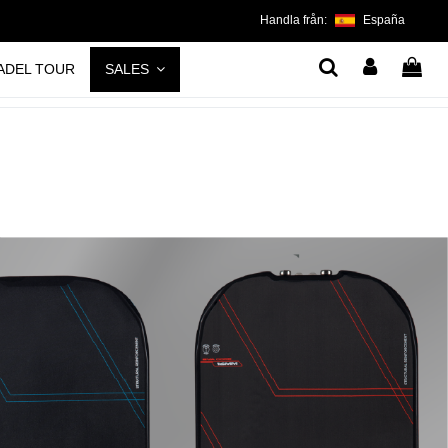
Handla från:
España
ADEL TOUR
SALES