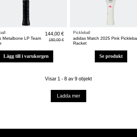
ball
Pickleball
144,00 €
s Metalbone LP Team
adidas Match 2025 Pink Picklebal
180,00 €
e
Racket
lägg till i varukorgen
se produkt
Visar 1 - 8 av 9 objekt
Ladda mer