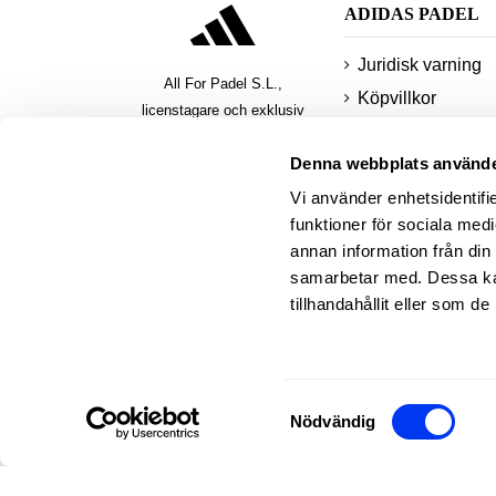
ADIDAS PADEL
Juridisk varning
All For Padel S.L.,
Köpvillkor
licenstagare och exklusiv
Integritetspolicy
distributör av produkter för
Denna webbplats använde
padel, pickleball och beach
småkakor
tennis
Vi använder enhetsidentifie
Säkra
funktioner för sociala medi
betalningsmetode
annan information från din
delbetala
samarbetar med. Dessa kan
Begär en adidas
tillhandahållit eller som d
padel-faktura
Samtyckesval
Nödvändig