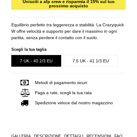
Unisciti a afp crew e risparmia il 15% sul tuo
prossimo acquisto
Equilibrio perfetto tra leggerezza e stabilità. La Crazyquick
W offre velocità e supporto per dare il massimo in ogni
partita, senza perdere il contatto con il suolo.
Scegli la tua taglia
7 UK - 40 2/3 EU
7.5 UK - 41 1/3 EU
Metodi di pagamento sicuri
Paga a rate, scegli la tua rata
Spedizione veloce dal nostro magazzino
GALLERIA
DESCRIZIONE
DETTAGLI
RECENSIONI
FAQ