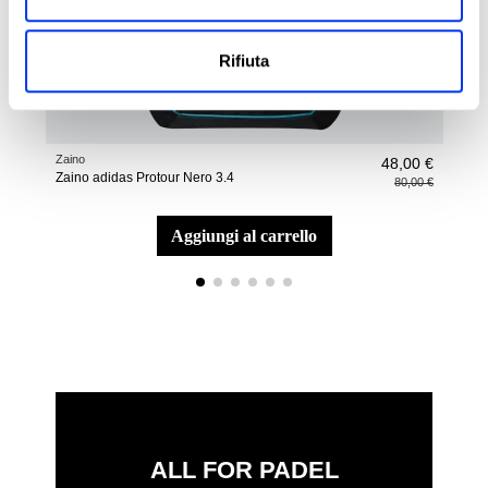
Rifiuta
Zaino
Bors
48,00 €
Zaino adidas Protour Nero 3.4
Bors
80,00 €
Ort
aggiungi al carrello
ALL FOR PADEL