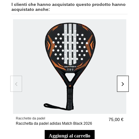
I clienti che hanno acquistato questo prodotto hanno
acquistato anche:
-45
Racchette da padel
Racc
75,00 €
Racchetta da padel adidas Match Black 2026
Rac
aggiungi al carrello