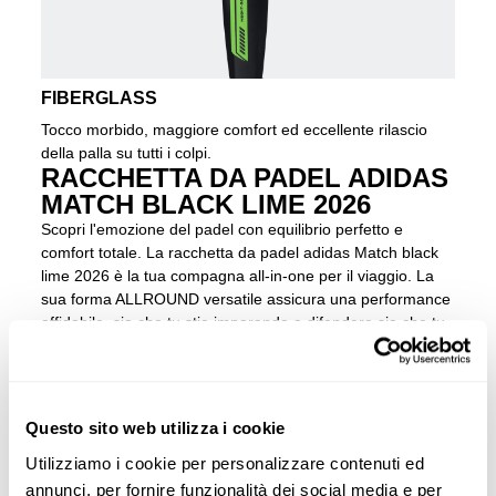
FIBERGLASS
Tocco morbido, maggiore comfort ed eccellente rilascio
della palla su tutti i colpi.
RACCHETTA DA PADEL ADIDAS
MATCH BLACK LIME 2026
Scopri l'emozione del padel con equilibrio perfetto e
comfort totale. La racchetta da padel adidas Match black
lime 2026 è la tua compagna all-in-one per il viaggio. La
sua forma ALLROUND versatile assicura una performance
affidabile, sia che tu stia imparando a difendere sia che tu
stia dando i tuoi primi colpi a rete. Senti un tocco morbido
incredibilmente confortevole e un'alta uscita di palla grazie
alla superficie in Fibra di Vetro e al nucleo Soft
Performance EVA, permettendoti di giocare senza sforzo e
Questo sito web utilizza i cookie
più a lungo. Il sistema STRUCTURAL REINFORCEMENT
integrato assicura che la tua racchetta sia stabile e super
Utilizziamo i cookie per personalizzare contenuti ed
durevole, dandoti la fiducia per concentrarti puramente sul
annunci, per fornire funzionalità dei social media e per