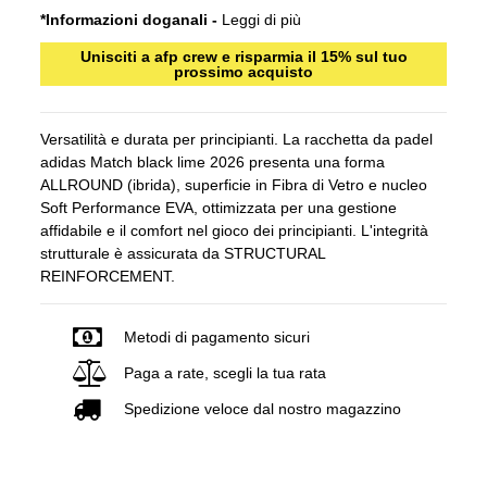
*Informazioni doganali -
Leggi di più
Unisciti a afp crew e risparmia il 15% sul tuo
prossimo acquisto
Versatilità e durata per principianti. La racchetta da padel
adidas Match black lime 2026 presenta una forma
ALLROUND (ibrida), superficie in Fibra di Vetro e nucleo
Soft Performance EVA, ottimizzata per una gestione
affidabile e il comfort nel gioco dei principianti. L'integrità
strutturale è assicurata da STRUCTURAL
REINFORCEMENT.
Metodi di pagamento sicuri
Paga a rate, scegli la tua rata
Spedizione veloce dal nostro magazzino