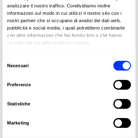
miglioramento del tuo gioco.
analizzare il nostro traffico. Condividiamo inoltre
informazioni sul modo in cui utilizzi il nostro sito con i
nostri partner che si occupano di analisi dei dati web,
pubblicità e social media, i quali potrebbero combinarle
con altre informazioni che hai fornito loro o che hanno
raccolto dal tuo utilizzo dei loro servizi.
Selezione
Necessari
del
consenso
Preferenze
DETTAGLI
Level:
Beginner
Statistiche
Type of Game:
Attack
Shape:
Allround
Marketing
Balance:
Slightly Head Heavy