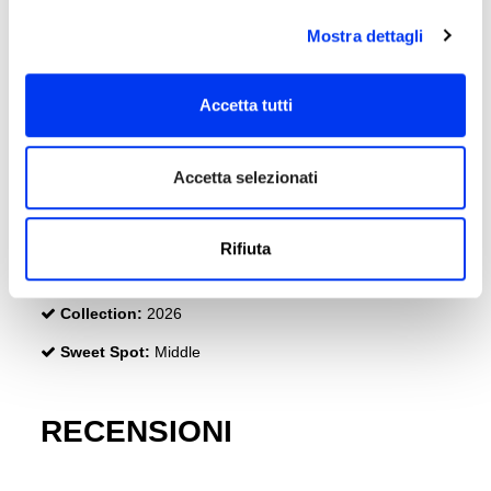
Weight:
360-375 Gr
Mostra dettagli
Superficie:
520 cmq
Thickness:
38 Mm
Accetta tutti
Rubber:
Eva Soft Performance
Face:
Fiberglass
Accetta selezionati
Durability :
Smart Holes Lineal
Structural Reinforcement
Rifiuta
Ranges:
Match
Collection:
2026
Sweet Spot:
Middle
RECENSIONI