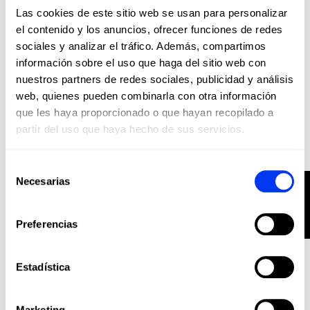
Las cookies de este sitio web se usan para personalizar
el contenido y los anuncios, ofrecer funciones de redes
sociales y analizar el tráfico. Además, compartimos
información sobre el uso que haga del sitio web con
nuestros partners de redes sociales, publicidad y análisis
Pádel
24,00 €
web, quienes pueden combinarla con otra información
Bolsa Weekend Greenpadel
60,00 €
que les haya proporcionado o que hayan recopilado a
añadir al carrito
partir del uso que haya hecho de sus servicios.
Selección
1 - 2 of 2 productos
Necesarias
FILTRO
de
consentimiento
Preferencias
Estadística
ALL FOR PADEL
LICENCITARIO
Marketing