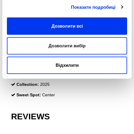
Weight:
315-330 Gr (Light Weight)
Показати подробиці
Поверхня:
519 см2
Thickness:
38 Mm
Дозволити всі
Rubber:
Eva Soft Performance
Дозволити вибір
Face:
Fiberglass
Durability :
Smart Holes Lineal
Structural Reinforcement
Відхилити
Ranges:
Drive
Collection:
2025
Sweet Spot:
Center
REVIEWS