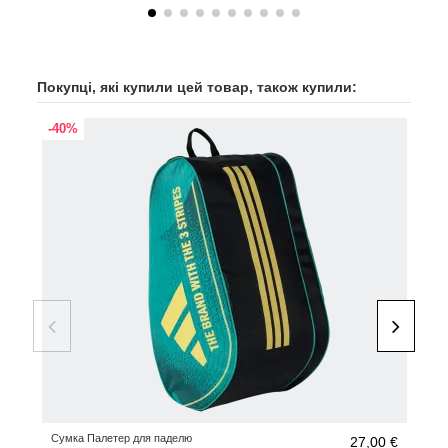
Покупці, які купили цей товар, також купили:
-40%
-45
Сумка Палетер для паделю
Раке
27,00 €