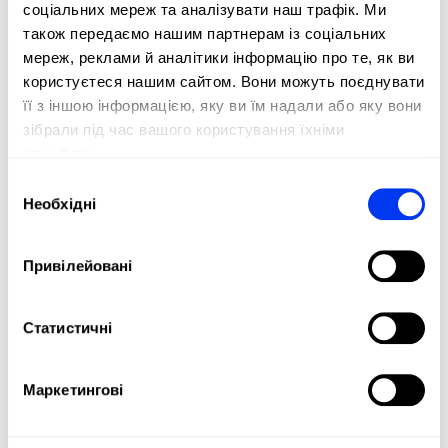
enhancing both performance and racquet lifespan.
соціальних мереж та аналізувати наш трафік. Ми
також передаємо нашим партнерам із соціальних
мереж, реклами й аналітики інформацію про те, як ви
користуєтеся нашим сайтом. Вони можуть поєднувати
її з іншою інформацією, яку ви їм надали або яку вони
зібрали під час вашого користування їхніми
службами.
Вибір
Необхідні
згоди
Привілейовані
DETAILS
Level:
Beginner
Статистичні
Type of Game:
Control
Маркетингові
Shape:
Round
Balance:
Even