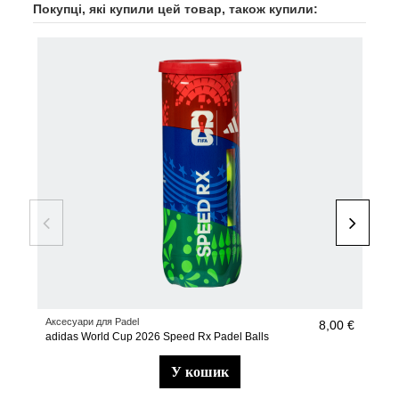
Покупці, які купили цей товар, також купили:
-30
НО
Аксесуари для Padel
туфл
8,00 €
adidas World Cup 2026 Speed Rx Padel Balls
adi
у кошик