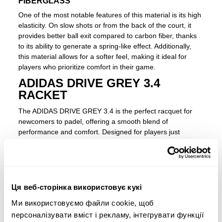
FIBERGLASS
One of the most notable features of this material is its high
elasticity. On slow shots or from the back of the court, it
provides better ball exit compared to carbon fiber, thanks
to its ability to generate a spring-like effect. Additionally,
this material allows for a softer feel, making it ideal for
players who prioritize comfort in their game.
ADIDAS DRIVE GREY 3.4
RACKET
The ADIDAS DRIVE GREY 3.4 is the perfect racquet for
newcomers to padel, offering a smooth blend of
performance and comfort. Designed for players just
discovering the sport, it features a
fibreglass
surface and
EVA Soft Performance
foam for excellent ball output and
a comfortable feel during gameplay. Its round shape, with
the weight concentrated near the grip, provides greater
control for defensive shots, making it easier to manoeuvre.
Ця веб-сторінка використовує кукі
Structural Reinforcements
around the perimeter improve
Ми використовуємо файли cookie, щоб
torsion resistance, boosting durability, while the
Smart
персоналізувати вміст і рекламу, інтегрувати функції
Holes Lineal
technology strengthens the striking surface,