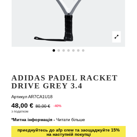
ADIDAS PADEL RACKET
DRIVE GREY 3.4
Артикул
AR7CA1U18
48,00 €
80,00 €
-40%
з податком
*Митна інформація -
Читати більше
приєднуйтесь до afp crew та заощаджуйте 15%
на наступній покупці