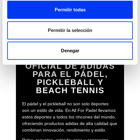
características, las palas de Beach Tennis de Adidas son la
Permitir todas
elección perfecta para jugadores que buscan calidad y
estilo en su equipamiento deportivo.
Permitir la selección
ALL FOR PADEL
Denegar
LICENCITARIO
OFICIAL DE ADIDAS
PARA EL PÁDEL,
PICKLEBALL Y
BEACH TENNIS
El pádel y el pickleball no son solo deportes:
son un estilo de vida. En All For Padel llevamos
estos deportes a todos los rincones del mundo,
ofreciendo productos adidas de alta calidad que
combinan innovación, rendimiento y estilo.