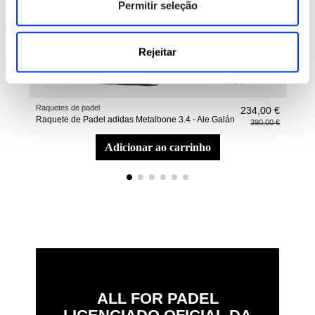
Permitir seleção
Rejeitar
Raquetes de padel
sapa
234,00 €
Raquete de Padel adidas Metalbone 3.4 - Ale Galán
Sapa
390,00 €
adicionar ao carrinho
ALL FOR PADEL