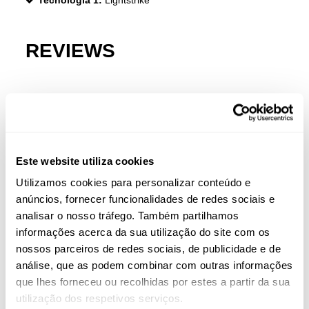
Tecnologia 1:
Lightstrike
REVIEWS
Clientes que compraram este produto também
compraram:
-35%
-30
NO
Este website utiliza cookies
Utilizamos cookies para personalizar conteúdo e
anúncios, fornecer funcionalidades de redes sociais e
analisar o nosso tráfego. Também partilhamos
informações acerca da sua utilização do site com os
nossos parceiros de redes sociais, de publicidade e de
análise, que as podem combinar com outras informações
que lhes forneceu ou recolhidas por estes a partir da sua
utilização dos respetivos serviços.