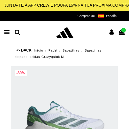
JUNTA-TE À AFP CREW E POUPA 15% NA TUA PRÓXIMA COMPR
Compras de:
España
0
Início
Padel
Sapatilhas
Sapatilhas
de padel adidas Crazyquick M
-30%