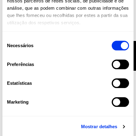
nossos parceiros de redes sociais, de publicidade e de
análise, que as podem combinar com outras informações
que lhes forneceu ou recolhidas por estes a partir da sua
utilização dos respetivos serviços.
Raquetes de padel
120,00 €
Raquete de padel adidas Rx Series Light 2026
Seleção
adicionar ao carrinho
Necessários
FILTRO
de
consentimento
Preferências
Estatísticas
Marketing
Mostrar detalhes