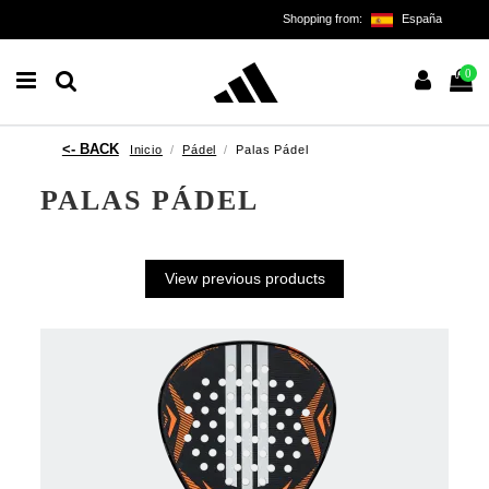
Shopping from:
España
0
Inicio
Pádel
Palas Pádel
PALAS PÁDEL
View previous products