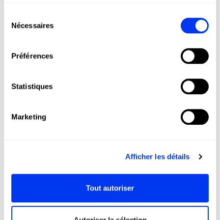
services.
LE PADEL, LE PICKLEBALL
ET LE BEACH TENNIS
Sélection
Nécessaires
du
Le padel et le pickleball ne sont pas seulement
consentement
des sports : ce sont des modes de vie. Chez All
Préférences
For Padel, nous faisons découvrir ces sports
dans le monde entier, en proposant des
produits adidas de haute qualité alliant
Statistiques
innovation, performance et style.
Raquettes, palettes, chaussures, vêtements et
accessoires conçus pour maximiser votre jeu et
Marketing
vous accompagner à chaque étape de votre
parcours sportif, des amateurs aux joueurs
professionnels.
Afficher les détails
Rejoignez notre communauté et vivez le padel
et le pickleball avec la passion, la technologie et
la qualité qu’adidas seule peut offrir.
Tout autoriser
Autoriser la sélection