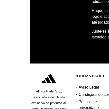
adidas de
Raquetes,
jogo e ac
até jogado
Junte-se 
tecnologi
ADIDAS PADEL
Aviso Legal
All For Padel S.L.,
Condições de co
licenciado e distribuidor
Política de
exclusivo de produtos de
privacidade
padel, pickleball e beach