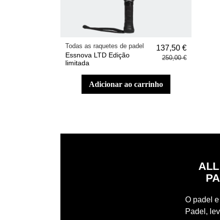
Todas as raquetes de padel
137,50 €
Essnova LTD Edição
250,00 €
limitada
adicionar ao carrinho
ALL
PA
O padel e 
Padel, le