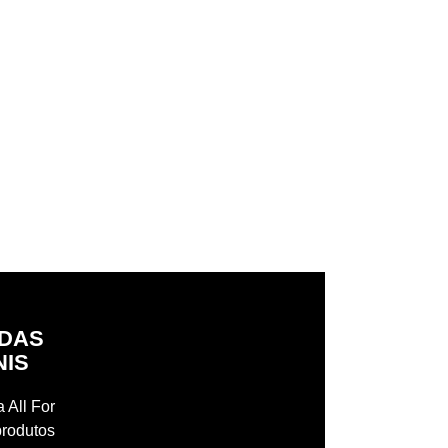
IDAS
NIS
 All For
produtos