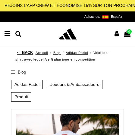
REJOINS L’AFP CREW ET ÉCONOMISE 15% SUR TON PROCHAI
Achats de:
España
0
Accueil
Blog
Adidas Padel
Voici le t-
shirt avec lequel Ale Galán joue en compétition
Blog
Adidas Padel
Joueurs & Ambassadeurs
Produit