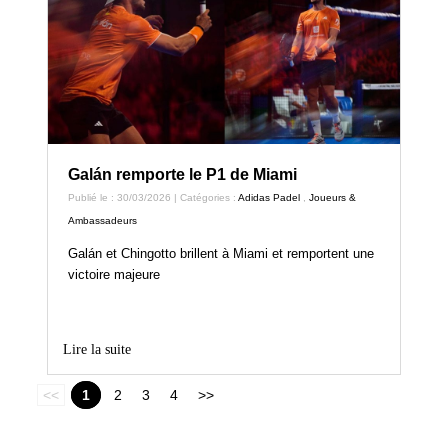
Galán remporte le P1 de Miami
Publié le : 30/03/2026 | Catégories :
Adidas Padel
,
Joueurs &
Ambassadeurs
Galán et Chingotto brillent à Miami et remportent une
victoire majeure
Lire la suite
<<
1
2
3
4
>>