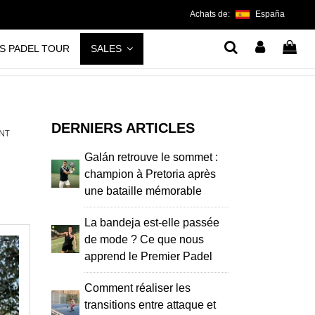
Achats de:
España
S PADEL TOUR
SALES
DERNIERS ARTICLES
ENT
Galán retrouve le sommet :
champion à Pretoria après
une bataille mémorable
La bandeja est-elle passée
de mode ? Ce que nous
apprend le Premier Padel
Comment réaliser les
transitions entre attaque et