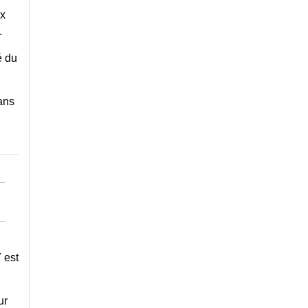
ux
.
é du
ans
 est
ur