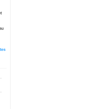
t
 au
tes