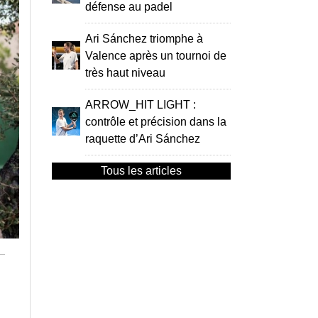
défense au padel
Ari Sánchez triomphe à
Valence après un tournoi de
très haut niveau
ARROW_HIT LIGHT :
contrôle et précision dans la
raquette d’Ari Sánchez
Tous les articles