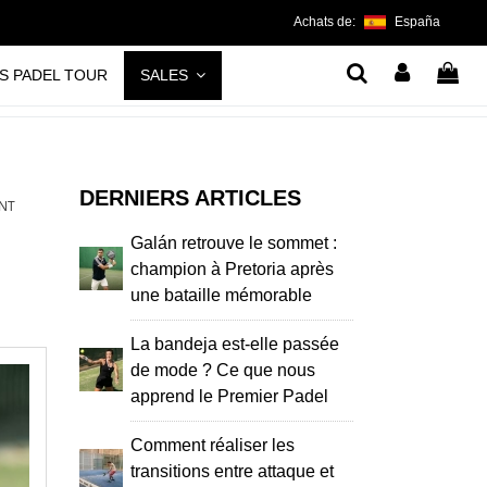
Achats de:
España
S PADEL TOUR
SALES
DERNIERS ARTICLES
ENT
Galán retrouve le sommet :
champion à Pretoria après
une bataille mémorable
La bandeja est-elle passée
de mode ? Ce que nous
apprend le Premier Padel
Comment réaliser les
transitions entre attaque et