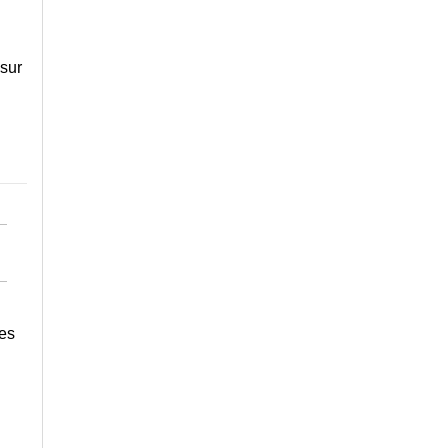
 sur
es