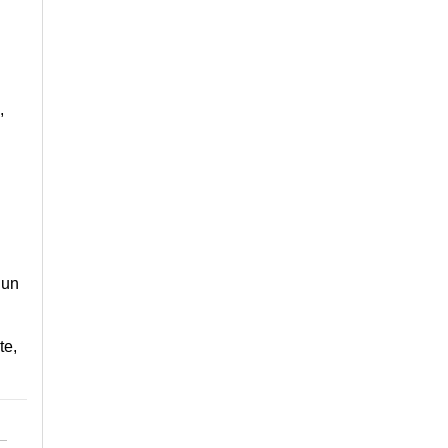
,
 un
te,