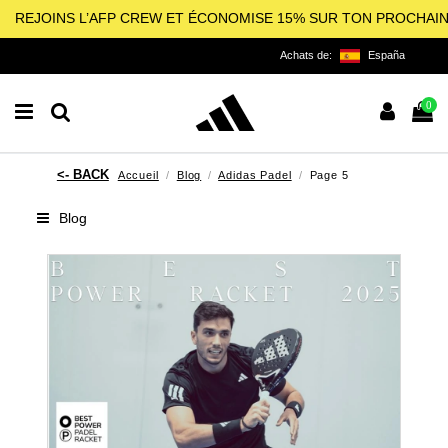
REJOINS L’AFP CREW ET ÉCONOMISE 15% SUR TON PROCHAI
Achats de:
España
0
Accueil
Blog
Adidas Padel
Page 5
Blog