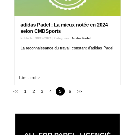
adidas Padel : La mieux notée en 2024
selon CMDSports
Publié le : 30/12/2024 | Catégories :
Adidas Padel
La reconnaissance du travail constant d'adidas Padel
Lire la suite
<<
1
2
3
4
5
6
>>