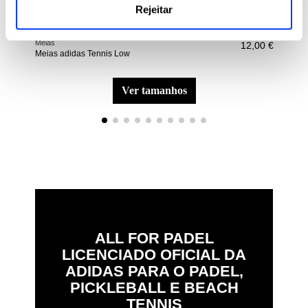
Rejeitar
Meias
Raqu
12,00 €
Meias adidas Tennis Low
Raq
ver tamanhos
ALL FOR PADEL
LICENCIADO OFICIAL DA
ADIDAS PARA O PADEL,
PICKLEBALL E BEACH
TENNIS