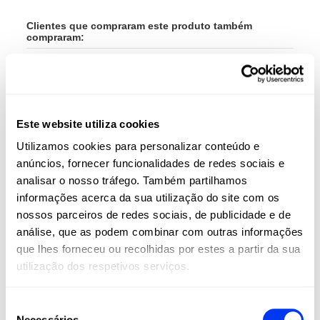
Clientes que compraram este produto também
compraram:
-40%
-35
ES
Este website utiliza cookies
Utilizamos cookies para personalizar conteúdo e
anúncios, fornecer funcionalidades de redes sociais e
analisar o nosso tráfego. Também partilhamos
informações acerca da sua utilização do site com os
nossos parceiros de redes sociais, de publicidade e de
análise, que as podem combinar com outras informações
que lhes forneceu ou recolhidas por estes a partir da sua
utilização dos respetivos serviços.
Raquetes de padel
Aces
69,00 €
Raquete adidas Metalbone Youth 3.4
Bols
115,00 €
Seleção
Gal
Necessários