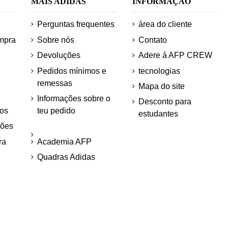
MAIS ADIDAS
INFORMAÇÃO
Perguntas frequentes
área do cliente
mpra
Sobre nós
Contato
Devoluções
Adere á AFP CREW
Pedidos mínimos e
tecnologias
remessas
Mapa do site
Informações sobre o
Desconto para
os
teu pedido
estudantes
ções
ra
Academia AFP
Quadras Adidas