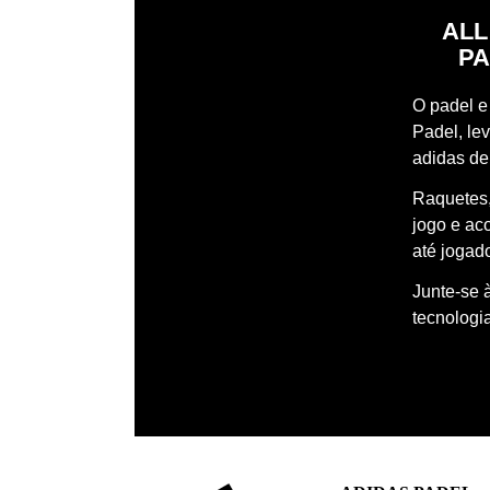
ALL
PA
O padel e 
Padel, le
adidas de
Raquetes,
jogo e ac
até jogado
Junte-se 
tecnologi