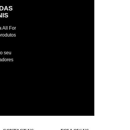
IDAS
NIS
 All For
produtos
 o seu
madores