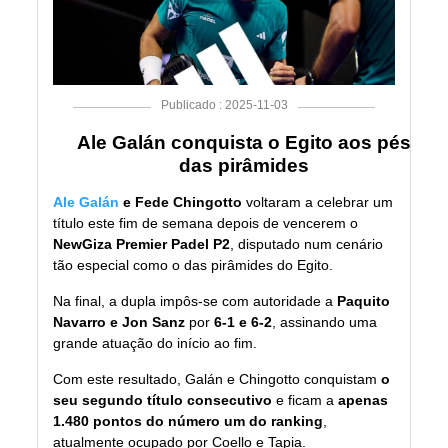
Publicado : 2025-11-03
Ale Galán conquista o Egito aos pés
das pirâmides
Ale Galán
e Fede Chingotto
voltaram a celebrar um
título este fim de semana depois de vencerem o
NewGiza Premier Padel P2
, disputado num cenário
tão especial como o das pirâmides do Egito.
Na final, a dupla impôs-se com autoridade a
Paquito
Navarro e Jon Sanz
por
6-1 e 6-2
, assinando uma
grande atuação do início ao fim.
Com este resultado, Galán e Chingotto conquistam
o
seu segundo título consecutivo
e ficam a
apenas
1.480 pontos do número um do ranking
,
atualmente ocupado por Coello e Tapia.