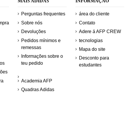
MAIS ADIDAS
INFORMAÇÃO
Perguntas frequentes
área do cliente
mpra
Sobre nós
Contato
Devoluções
Adere á AFP CREW
Pedidos mínimos e
tecnologias
remessas
Mapa do site
Informações sobre o
Desconto para
os
teu pedido
estudantes
ções
ra
Academia AFP
Quadras Adidas