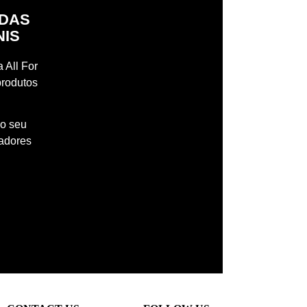
IDAS
NIS
 All For
produtos
 o seu
madores