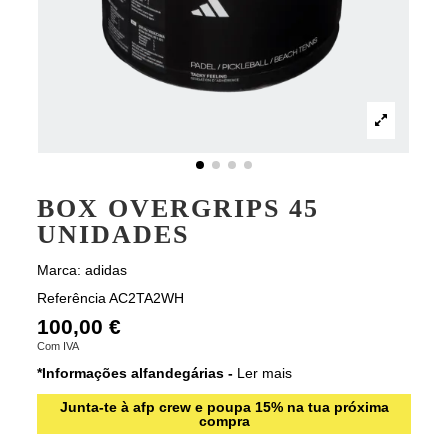
BOX OVERGRIPS 45
UNIDADES
Marca:
adidas
Referência
AC2TA2WH
100,00 €
Com IVA
*Informações alfandegárias -
Ler mais
Junta-te à afp crew e poupa 15% na tua próxima
compra