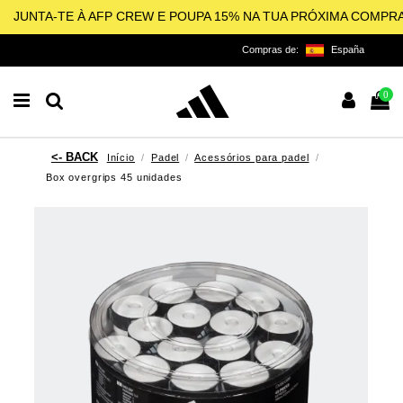
JUNTA-TE À AFP CREW E POUPA 15% NA TUA PRÓXIMA COMPR
Compras de:
España
0
Início
Padel
Acessórios para padel
Box overgrips 45 unidades