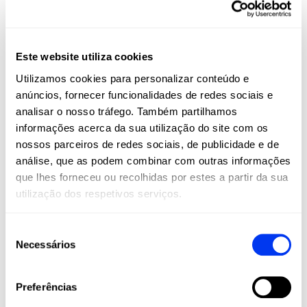
Este website utiliza cookies
Utilizamos cookies para personalizar conteúdo e
anúncios, fornecer funcionalidades de redes sociais e
analisar o nosso tráfego. Também partilhamos
informações acerca da sua utilização do site com os
nossos parceiros de redes sociais, de publicidade e de
Raquetes de padel
Aces
325,00 €
análise, que as podem combinar com outras informações
Raquete adidas Metalbone Reserve 2026
Set 
que lhes forneceu ou recolhidas por estes a partir da sua
adicionar ao carrinho
utilização dos respetivos serviços.
Seleção
Necessários
de
consentimento
Clientes que compraram este produto também
compraram:
Preferências