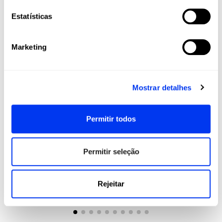
-30%
NOVO
Estatísticas
Marketing
Mostrar detalhes
Permitir todos
Permitir seleção
sapatos de padel
Aces
112,00 €
Sapatilhas de pádel adidas Crazyquick Boost M
Puls
160,00 €
Rejeitar
ver tamanhos