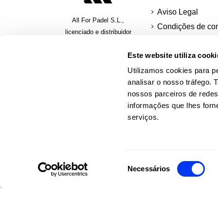
Aviso Legal
All For Padel S.L.,
Condições de co
licenciado e distribuidor
Política de
exclusivo de produtos de
privacidade
Este website utiliza cooki
padel, pickleball e beach
tennis
biscoitos
Utilizamos cookies para pe
analisar o nosso tráfego.
Métodos de
nossos parceiros de redes
pagamento segur
informações que lhes forne
Pagar em presta
serviços.
Solicitar uma fatu
Seleção
Necessários
de
consentimento
© 2026 Web oficial adidas Padel.