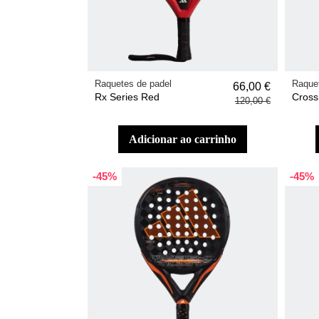
Raquetes de padel
Raquet
66,00 €
Rx Series Red
Cross 
120,00 €
adicionar ao carrinho
-45%
-45%