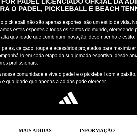
 FOR PADEL LICENCIADO OFICIAL DA AD
RA O PADEL, PICKLEBALL E BEACH TEN
o pickleball não são apenas esportes: são um estilo de vida. Na
vamos estes esportes a todos os cantos do mundo, oferecendo 
 alta qualidade que combinam inovação, desempenho e estilo.
 palas, calçado, roupa e acessórios projetados para maximizar
ompanhá-lo em cada etapa da sua jornada esportiva, desde a
res profissionais.
à nossa comunidade e viva o padel e o pickleball com a paixão,
a e qualidade que apenas a adidas pode oferecer.
MAIS ADIDAS
INFORMAÇÃO