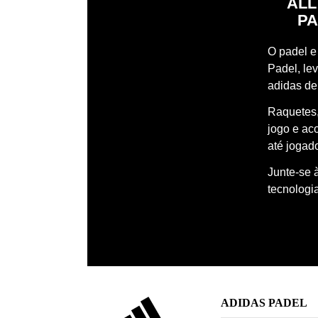
ALL
PA
O padel e 
Padel, le
adidas de
Raquetes,
jogo e ac
até jogado
Junte-se 
tecnologi
ADIDAS PADEL