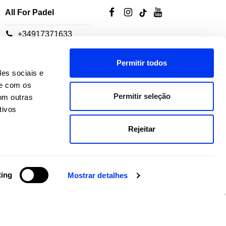
All For Padel
+34917371633
Nuestros asesores de
Permitir todos
servicio al cliente están
des sociais e
disponibles:
te com os
Permitir seleção
om outras
De lunes a jueves: 10h-
tivos
18h
Rejeitar
Viernes: 10h-14h
ting
Mostrar detalhes