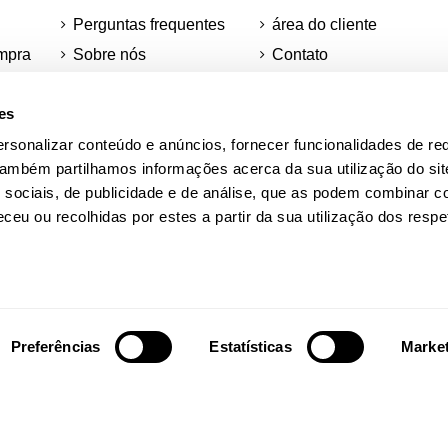
Perguntas frequentes
área do cliente
mpra
Sobre nós
Contato
Devoluções
Adere á AFP CREW
es
Pedidos mínimos e
tecnologias
remessas
rsonalizar conteúdo e anúncios, fornecer funcionalidades de re
Mapa do site
 Também partilhamos informações acerca da sua utilização do si
Informações sobre o
Desconto para
 sociais, de publicidade e de análise, que as podem combinar c
os
teu pedido
estudantes
ceu ou recolhidas por estes a partir da sua utilização dos respe
ções
ra
Academia AFP
Quadras Adidas
Preferências
Estatísticas
Marke