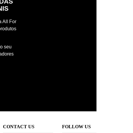
IDAS
NIS
 All For
produtos
 o seu
madores
CONTACT US
FOLLOW US