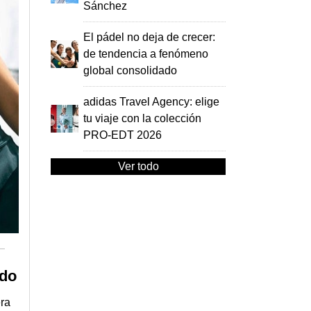
Sánchez
El pádel no deja de crecer:
de tendencia a fenómeno
global consolidado
adidas Travel Agency: elige
tu viaje con la colección
PRO-EDT 2026
Ver todo
ado
ra