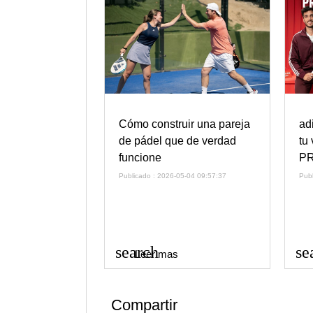
Cómo construir una pareja
ad
de pádel que de verdad
tu
funcione
PR
Publicado : 2026-05-04 09:57:37
Pub
search
se
Leer mas
Compartir