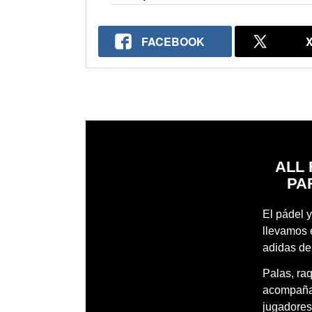
FACEBOOK
ALL 
PA
El pádel y
llevamos 
adidas de
Palas, ra
acompañar
jugadores