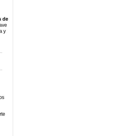
 de
lave
a y
os
rte