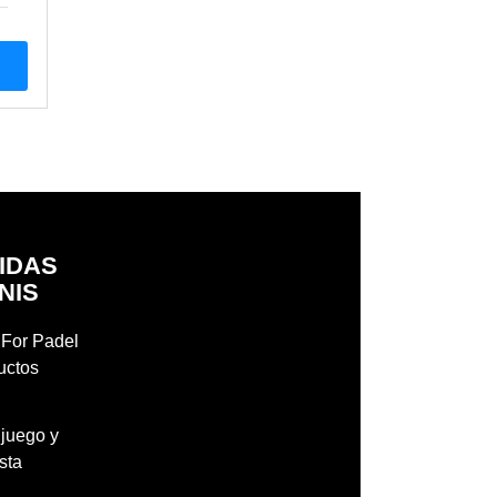
DIDAS
NIS
l For Padel
uctos
 juego y
sta