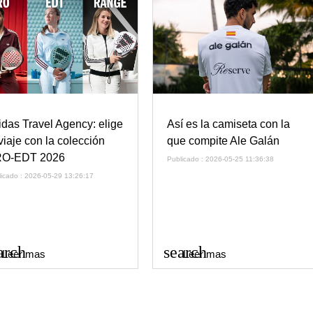
idas Travel Agency: elige
Así es la camiseta con la
 viaje con la colección
que compite Ale Galán
O-EDT 2026
Publicado : 2026-05-25 11:36:38
licado : 2026-05-29 13:26:17
arch
search
Leer mas
Leer mas