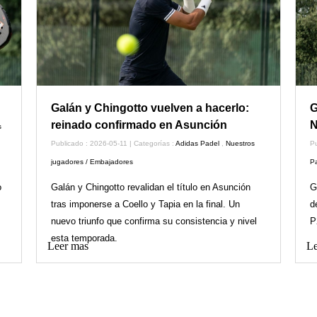
Galán y Chingotto vuelven a hacerlo:
G
reinado confirmado en Asunción
N
s
Publicado : 2026-05-11 | Categorías :
Adidas Padel
,
Nuestros
Pu
jugadores / Embajadores
P
o
Galán y Chingotto revalidan el título en Asunción
G
tras imponerse a Coello y Tapia en la final. Un
d
nuevo triunfo que confirma su consistencia y nivel
P
esta temporada.
Leer mas
Le