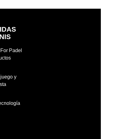
DIDAS
NIS
l For Padel
uctos
 juego y
sta
tecnología