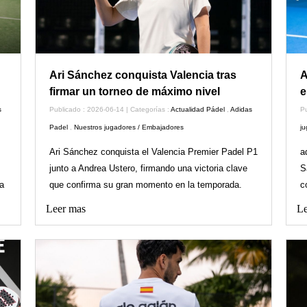
Ari Sánchez conquista Valencia tras
A
firmar un torneo de máximo nivel
e
s
Publicado : 2026-06-14 | Categorías :
Actualidad Pádel
,
Adidas
Pu
Padel
,
Nuestros jugadores / Embajadores
j
Ari Sánchez conquista el Valencia Premier Padel P1
a
junto a Andrea Ustero, firmando una victoria clave
S
a
que confirma su gran momento en la temporada.
c
Leer mas
Le