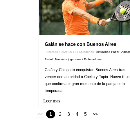
Galán se hace con Buenos Aires
Publicado : 2026-05-18 | Categorías :
Actualidad Pádel
,
Adida
Padel
,
Nuestros jugadores / Embajadores
Galán y Chingotto conquistan Buenos Aires tras
vencer con autoridad a Coello y Tapia. Nuevo títul
que confirma el gran momento de la pareja esta
temporada.
Leer mas
<<
1
2
3
4
5
>>