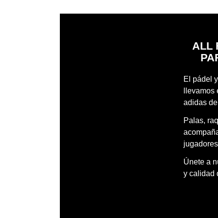
ALL 
PA
El pádel y
llevamos 
adidas de
Palas, ra
acompañar
jugadores
Únete a nu
y calidad