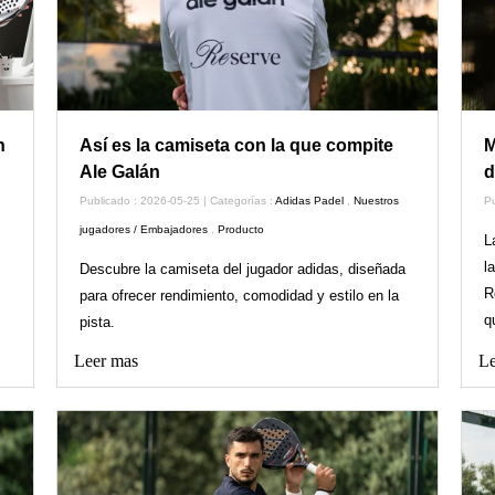
n
Así es la camiseta con la que compite
M
Ale Galán
d
Publicado : 2026-05-25 | Categorías :
Adidas Padel
,
Nuestros
Pu
jugadores / Embajadores
,
Producto
L
l
Descubre la camiseta del jugador adidas, diseñada
R
para ofrecer rendimiento, comodidad y estilo en la
q
pista.
Leer mas
Le