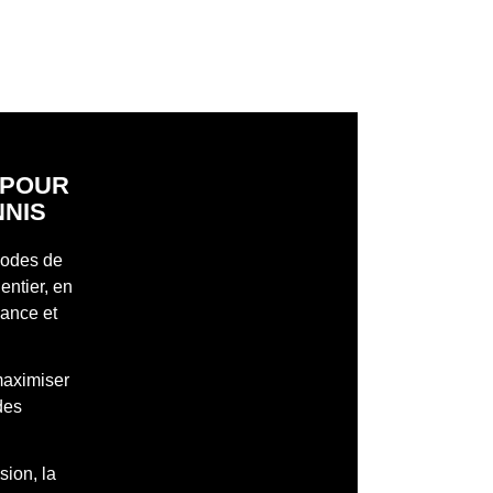
S POUR
NNIS
 modes de
entier, en
mance et
maximiser
des
sion, la