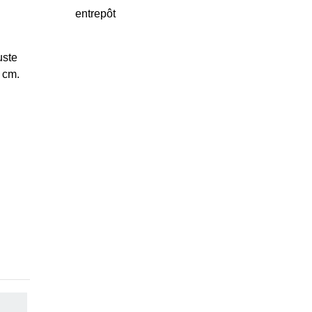
entrepôt
uste
 cm.