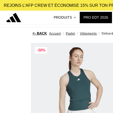
REJOINS L’AFP CREW ET ÉCONOMISE 15% SUR TON 
PRODUITS
PRO EDT 2026
Accueil
Padel
Vêtements
Débard
-30%