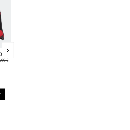
Accessoires de
Accessoires de
00 €
18,00 €
10,50 €
padel
padel
,00 €
Sac à
Wristband L
accessoires
Red/Grey
adidas Martita
Ortega 2026
r
ajouter au panier
ajouter au panier