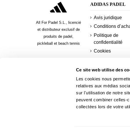
ADIDAS PADEL
Avis juridique
All For Padel S.L., licencié
Conditions d’ach
et distributeur exclusif de
Politique de
produits de padel,
confidentialité
pickleball et beach tennis
Cookies
Modes de paieme
sécurisés
Ce site web utilise des co
payer en plusieur
Les cookies nous permetten
fois
relatives aux médias socia
Demander une
sur l'utilisation de notre 
facture adidas pa
peuvent combiner celles-ci
collectées lors de votre uti