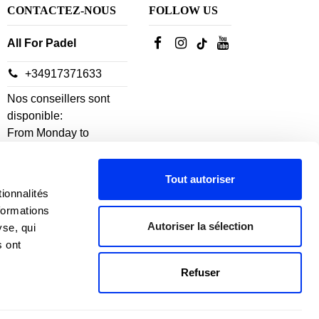
CONTACTEZ-NOUS
FOLLOW US
All For Padel
+34917371633
Nos conseillers sont
disponible:
From Monday to
Thursday: 10h-18h
Vendredi: 10h-14h
Tout autoriser
ionnalités
formations
Autoriser la sélection
yse, qui
s ont
Refuser