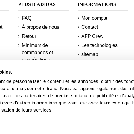
PLUS D'ADIDAS
INFORMATIONS
FAQ
Mon compte
at
À propos de nous
Contact
Retour
AFP Crew
Minimum de
Les technologies
commandes et
sitemap
d'expéditions
nt
Réduction pour les
Informations sur votre
étudiants
okies.
commande
s
t de personnaliser le contenu et les annonces, d'offrir des fonct
Actualités
ux et d'analyser notre trafic. Nous partageons également des in
Académie AFP
site avec nos partenaires de médias sociaux, de publicité et d'anal
del
 avec d'autres informations que vous leur avez fournies ou qu'il
Courts adidas
lisation de leurs services.