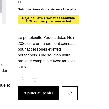
TTC
*Informations douanières -
Lire plus
Rejoins l’afp crew et économise
15% sur ton prochain achat
Le portefeuille Padel adidas Noir
2026 offre un rangement compact
pour accessoires et effets
personnels. Une solution noire
pratique compatible avec tous les
rs
sacs.
endant
que et
ajouter au panier