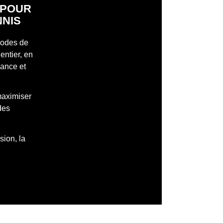
S POUR
NNIS
 modes de
entier, en
mance et
maximiser
des
sion, la