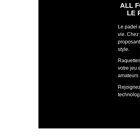
ALL F
LE 
Le padel 
vie. Chez 
proposant 
style.
Raquettes
votre jeu
amateurs 
Rejoignez 
technologi