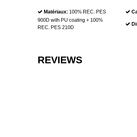
Matériaux:
100% REC. PES
Ca
900D with PU coating + 100%
Di
REC. PES 210D
REVIEWS