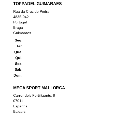
TOPPADEL GUIMARAES
Rua da Cruz de Pedra
4835-042
Portugal
Braga
Guimaraes
Seg.
Ter.
Qua.
Qui.
Sex.
Sáb.
Dom.
MEGA SPORT MALLORCA
Carrer dels Fertilitzants, 8
07011
Espanha
Balears