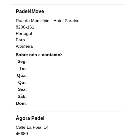
Padel4Move
Rua do Município - Hotel Paraíso
8200-161
Portugal
Faro
Albufeira
Sobre nós e contacto
Seg.
Ter.
Qua.
Qui.
Sex.
Sáb.
Dom.
Ágora Padel
Calle La Foia, 14
46680