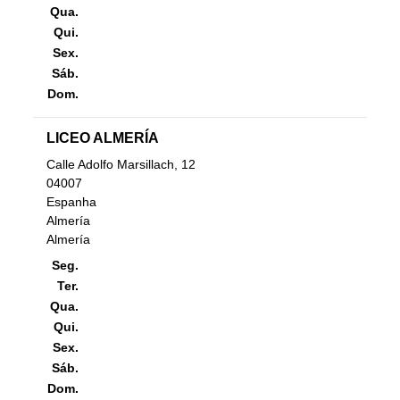
Qua.
Qui.
Sex.
Sáb.
Dom.
LICEO ALMERÍA
Calle Adolfo Marsillach, 12
04007
Espanha
Almería
Almería
Seg.
Ter.
Qua.
Qui.
Sex.
Sáb.
Dom.