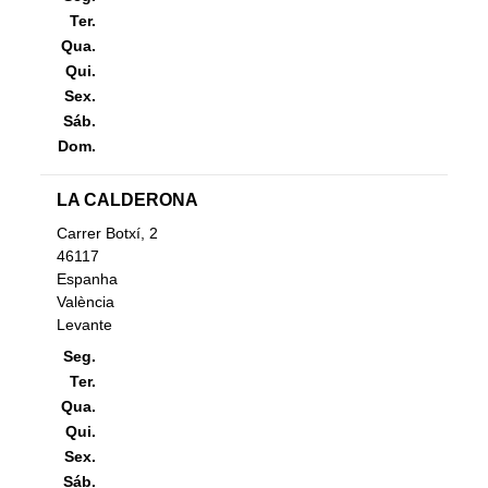
Ter.
Qua.
Qui.
Sex.
Sáb.
Dom.
LA CALDERONA
Carrer Botxí, 2
46117
Espanha
València
Levante
Seg.
Ter.
Qua.
Qui.
Sex.
Sáb.