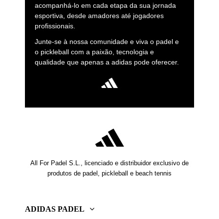
acompanhá-lo em cada etapa da sua jornada
esportiva, desde amadores até jogadores
profissionais.
Junte-se à nossa comunidade e viva o padel e
o pickleball com a paixão, tecnologia e
qualidade que apenas a adidas pode oferecer.
All For Padel S.L., licenciado e distribuidor exclusivo de
produtos de padel, pickleball e beach tennis
ADIDAS PADEL