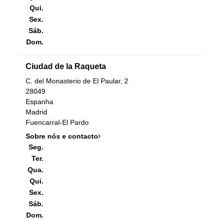
Qui.
Sex.
Sáb.
Dom.
Ciudad de la Raqueta
C. del Monasterio de El Paular, 2
28049
Espanha
Madrid
Fuencarral-El Pardo
Sobre nós e contacto
Seg.
Ter.
Qua.
Qui.
Sex.
Sáb.
Dom.