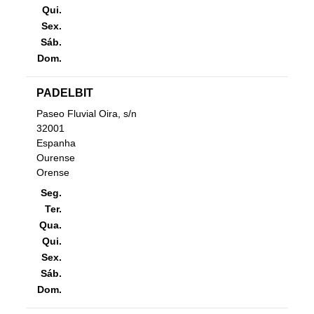
Qui.
Sex.
Sáb.
Dom.
PADELBIT
Paseo Fluvial Oira, s/n
32001
Espanha
Ourense
Orense
Seg.
Ter.
Qua.
Qui.
Sex.
Sáb.
Dom.