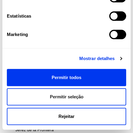
Avenida del Mediterráneo, 4
04740
Estatísticas
Espanha
Almería
Almeria
Marketing
Seg.
Ter.
Qua.
Mostrar detalhes
Qui.
Sex.
Sáb.
Permitir todos
Dom.
CLUB NUEVO JACARANDA
Permitir seleção
Avenida del Altillo, s/n
11405
Rejeitar
Espanha
Cádiz
Jerez de la Frontera