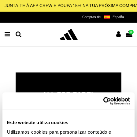
JUNTA-TE À AFP CREW E POUPA 15% NA TUA PRÓXIMA COMPR
Compras de:
España
0
ALL FOR PADEL
LICENCIADO OFICIAL DA
ADIDAS PARA O PADEL,
PICKLEBALL E BEACH
Este website utiliza cookies
TENNIS
Utilizamos cookies para personalizar conteúdo e
O padel e o pickleball não são apenas esportes: