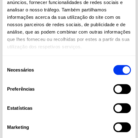
anúncios, fornecer funcionalidades de redes sociais e
são um estilo de vida. Na All For Padel, levamos
analisar o nosso tráfego. Também partilhamos
estes esportes a todos os cantos do mundo,
informações acerca da sua utilização do site com os
oferecendo produtos adidas de alta qualidade
nossos parceiros de redes sociais, de publicidade e de
que combinam inovação, desempenho e estilo.
análise, que as podem combinar com outras informações
Raquetes, palas, calçado, roupa e acessórios
que lhes forneceu ou recolhidas por estes a partir da sua
projetados para maximizar o seu jogo e
utilização dos respetivos serviços.
acompanhá-lo em cada etapa da sua jornada
esportiva, desde amadores até jogadores
profissionais.
Seleção
Necessários
de
Junte-se à nossa comunidade e viva o padel e
o pickleball com a paixão, tecnologia e
consentimento
qualidade que apenas a adidas pode oferecer.
Preferências
Estatísticas
Marketing