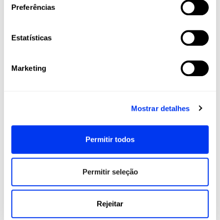
Preferências
Raquetes, palas, calçado, roupa e acessórios
projetados para maximizar o seu jogo e
acompanhá-lo em cada etapa da sua jornada
Estatísticas
esportiva, desde amadores até jogadores
profissionais.
Junte-se à nossa comunidade e viva o padel e
Marketing
o pickleball com a paixão, tecnologia e
qualidade que apenas a adidas pode oferecer.
Mostrar detalhes
Permitir todos
Permitir seleção
All For Padel S.L., licenciado e distribuidor exclusivo de
produtos de padel, pickleball e beach tennis
Rejeitar