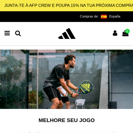
JUNTA-TE À AFP CREW E POUPA 15% NA TUA PRÓXIMA COMPR
Compras de:
España
0
MELHORE SEU JOGO