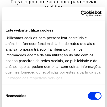
Faça login com sua conta para enviar
o vídeo
Este website utiliza cookies
Utilizamos cookies para personalizar conteúdo e
anúncios, fornecer funcionalidades de redes sociais e
ALL FOR PADEL
analisar o nosso tráfego. Também partilhamos
LICENCIADO OFICIAL DA
informações acerca da sua utilização do site com os
ADIDAS PARA O PADEL,
nossos parceiros de redes sociais, de publicidade e de
PICKLEBALL E BEACH
análise, que as podem combinar com outras informações
TENNIS
que lhes forneceu ou recolhidas por estes a partir da sua
utilização dos respetivos serviços.
O padel e o pickleball não são apenas esportes:
são um estilo de vida. Na All For Padel, levamos
Seleção
estes esportes a todos os cantos do mundo,
Necessários
de
oferecendo produtos adidas de alta qualidade
consentimento
que combinam inovação, desempenho e estilo.