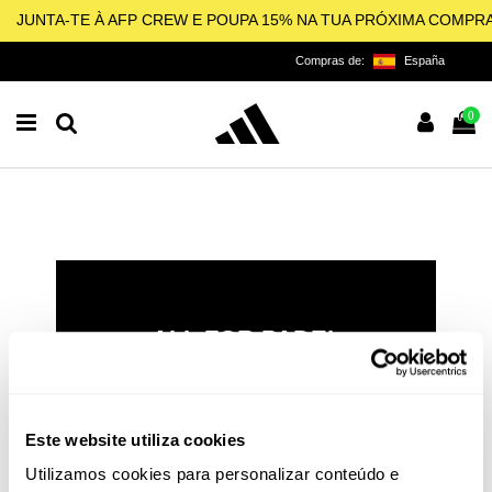
JUNTA-TE À AFP CREW E POUPA 15% NA TUA PRÓXIMA COMPR
Compras de:
España
0
ALL FOR PADEL
LICENCIADO OFICIAL DA
ADIDAS PARA O PADEL,
PICKLEBALL E BEACH
Este website utiliza cookies
TENNIS
Utilizamos cookies para personalizar conteúdo e
O padel e o pickleball não são apenas esportes: