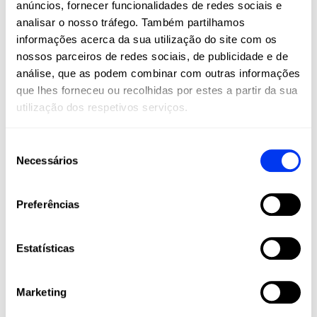
anúncios, fornecer funcionalidades de redes sociais e
são um estilo de vida. Na All For Padel, levamos
analisar o nosso tráfego. Também partilhamos
estes esportes a todos os cantos do mundo,
informações acerca da sua utilização do site com os
oferecendo produtos adidas de alta qualidade
nossos parceiros de redes sociais, de publicidade e de
que combinam inovação, desempenho e estilo.
análise, que as podem combinar com outras informações
Raquetes, palas, calçado, roupa e acessórios
que lhes forneceu ou recolhidas por estes a partir da sua
projetados para maximizar o seu jogo e
utilização dos respetivos serviços.
acompanhá-lo em cada etapa da sua jornada
esportiva, desde amadores até jogadores
profissionais.
Seleção
Necessários
de
Junte-se à nossa comunidade e viva o padel e
o pickleball com a paixão, tecnologia e
consentimento
qualidade que apenas a adidas pode oferecer.
Preferências
Estatísticas
Marketing