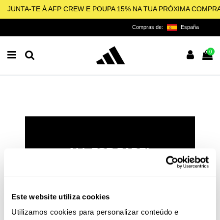
JUNTA-TE À AFP CREW E POUPA 15% NA TUA PRÓXIMA COMPR
Compras de:
España
0
ALL FOR PADEL
LICENCIADO OFICIAL DA
ADIDAS PARA O PADEL,
PICKLEBALL E BEACH
Este website utiliza cookies
TENNIS
Utilizamos cookies para personalizar conteúdo e
O padel e o pickleball não são apenas esportes: