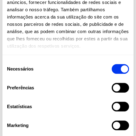
anúncios, fornecer funcionalidades de redes sociais e
são um estilo de vida. Na All For Padel, levamos
analisar o nosso tráfego. Também partilhamos
estes esportes a todos os cantos do mundo,
informações acerca da sua utilização do site com os
oferecendo produtos adidas de alta qualidade
nossos parceiros de redes sociais, de publicidade e de
que combinam inovação, desempenho e estilo.
análise, que as podem combinar com outras informações
Raquetes, palas, calçado, roupa e acessórios
que lhes forneceu ou recolhidas por estes a partir da sua
projetados para maximizar o seu jogo e
utilização dos respetivos serviços.
acompanhá-lo em cada etapa da sua jornada
esportiva, desde amadores até jogadores
profissionais.
Seleção
Necessários
de
Junte-se à nossa comunidade e viva o padel e
o pickleball com a paixão, tecnologia e
consentimento
qualidade que apenas a adidas pode oferecer.
Preferências
Estatísticas
Marketing