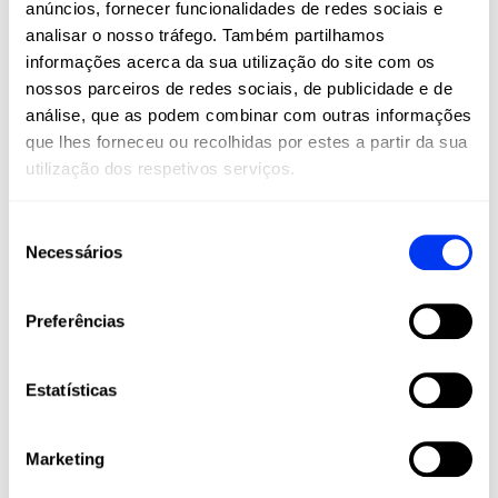
anúncios, fornecer funcionalidades de redes sociais e
são um estilo de vida. Na All For Padel, levamos
analisar o nosso tráfego. Também partilhamos
estes esportes a todos os cantos do mundo,
informações acerca da sua utilização do site com os
oferecendo produtos adidas de alta qualidade
nossos parceiros de redes sociais, de publicidade e de
que combinam inovação, desempenho e estilo.
análise, que as podem combinar com outras informações
Raquetes, palas, calçado, roupa e acessórios
que lhes forneceu ou recolhidas por estes a partir da sua
projetados para maximizar o seu jogo e
utilização dos respetivos serviços.
acompanhá-lo em cada etapa da sua jornada
esportiva, desde amadores até jogadores
profissionais.
Seleção
Necessários
de
Junte-se à nossa comunidade e viva o padel e
o pickleball com a paixão, tecnologia e
consentimento
qualidade que apenas a adidas pode oferecer.
Preferências
Estatísticas
Marketing