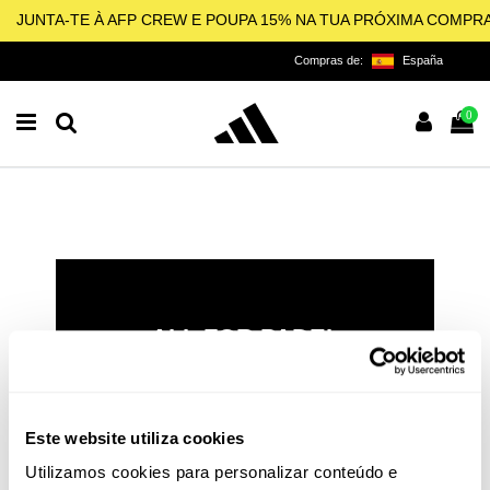
JUNTA-TE À AFP CREW E POUPA 15% NA TUA PRÓXIMA COMPR
Compras de:
España
0
ALL FOR PADEL
LICENCIADO OFICIAL DA
ADIDAS PARA O PADEL,
PICKLEBALL E BEACH
Este website utiliza cookies
TENNIS
Utilizamos cookies para personalizar conteúdo e
O padel e o pickleball não são apenas esportes: