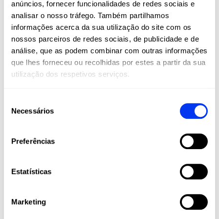
anúncios, fornecer funcionalidades de redes sociais e
são um estilo de vida. Na All For Padel, levamos
analisar o nosso tráfego. Também partilhamos
estes esportes a todos os cantos do mundo,
informações acerca da sua utilização do site com os
oferecendo produtos adidas de alta qualidade
nossos parceiros de redes sociais, de publicidade e de
que combinam inovação, desempenho e estilo.
análise, que as podem combinar com outras informações
Raquetes, palas, calçado, roupa e acessórios
que lhes forneceu ou recolhidas por estes a partir da sua
projetados para maximizar o seu jogo e
utilização dos respetivos serviços.
acompanhá-lo em cada etapa da sua jornada
esportiva, desde amadores até jogadores
profissionais.
Seleção
Necessários
de
Junte-se à nossa comunidade e viva o padel e
o pickleball com a paixão, tecnologia e
consentimento
qualidade que apenas a adidas pode oferecer.
Preferências
Estatísticas
Marketing