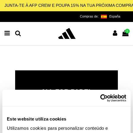
JUNTA-TE À AFP CREW E POUPA 15% NA TUA PRÓXIMA COMPR
Compras de:
España
0
ALL FOR PADEL
LICENCIADO OFICIAL DA
ADIDAS PARA O PADEL,
PICKLEBALL E BEACH
Este website utiliza cookies
TENNIS
Utilizamos cookies para personalizar conteúdo e
O padel e o pickleball não são apenas esportes: