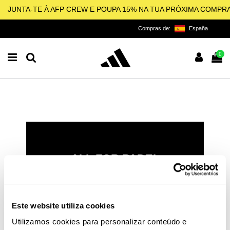
JUNTA-TE À AFP CREW E POUPA 15% NA TUA PRÓXIMA COMPR
Compras de:
España
0
ALL FOR PADEL
LICENCIADO OFICIAL DA
ADIDAS PARA O PADEL,
PICKLEBALL E BEACH
Este website utiliza cookies
TENNIS
Utilizamos cookies para personalizar conteúdo e
O padel e o pickleball não são apenas esportes: