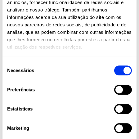
anúncios, fornecer funcionalidades de redes sociais e
são um estilo de vida. Na All For Padel, levamos
analisar o nosso tráfego. Também partilhamos
estes esportes a todos os cantos do mundo,
informações acerca da sua utilização do site com os
oferecendo produtos adidas de alta qualidade
nossos parceiros de redes sociais, de publicidade e de
que combinam inovação, desempenho e estilo.
análise, que as podem combinar com outras informações
Raquetes, palas, calçado, roupa e acessórios
que lhes forneceu ou recolhidas por estes a partir da sua
projetados para maximizar o seu jogo e
utilização dos respetivos serviços.
acompanhá-lo em cada etapa da sua jornada
esportiva, desde amadores até jogadores
profissionais.
Seleção
Necessários
de
Junte-se à nossa comunidade e viva o padel e
o pickleball com a paixão, tecnologia e
consentimento
qualidade que apenas a adidas pode oferecer.
Preferências
Estatísticas
Marketing