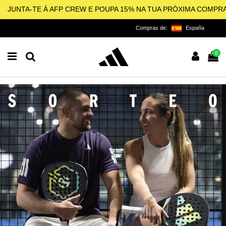
JUNTA-TE À AFP CREW E POUPA 15% NA TUA PRÓXIMA COMPR
Compras de:
España
0